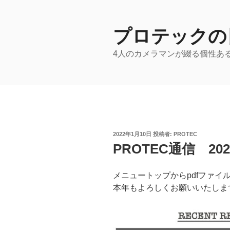
コ
ン
テ
プロテックの
ン
4人のカメラマンが綴る個性あ
ツ
へ
ス
キ
ッ
プ
投
2022年1月10日
投稿者:
PROTEC
稿
PROTEC通信 2
日:
メニュートップからpdfファイ
本年もよろしくお願いいたしま